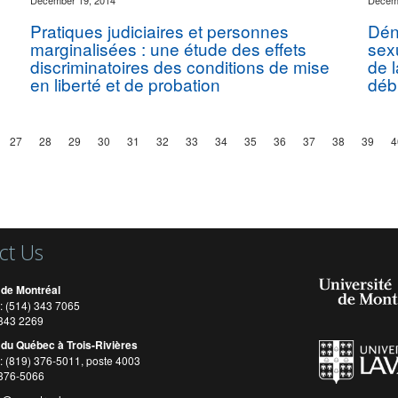
December 19, 2014
Decemb
Pratiques judiciaires et personnes
Dén
marginalisées : une étude des effets
sexu
discriminatoires des conditions de mise
de 
en liberté et de probation
déb
27
28
29
30
31
32
33
34
35
36
37
38
39
4
ct Us
 de Montréal
: (514) 343 7065
) 343 2269
 du Québec à Trois-Rivières
: (819) 376-5011, poste 4003
 376-5066