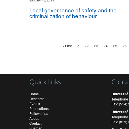
January 13, 2015
Local governance of safety and the
criminalization of behaviour
‹ First
<
22
23
24
25
26
Quick links
Conta
Home
Université
Research
Telephone 
Events
Fax: (514
Publications
Université
Fellowships
Telephone 
About
Fax: (819)
Contact
Sitemap