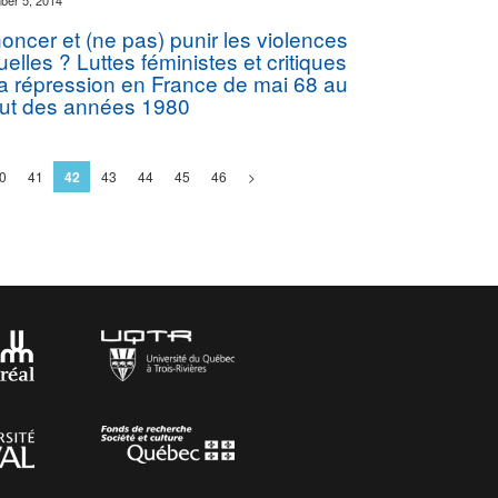
er 5, 2014
oncer et (ne pas) punir les violences
elles ? Luttes féministes et critiques
la répression en France de mai 68 au
ut des années 1980
0
41
42
43
44
45
46
>