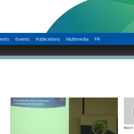
ents
Events
Publications
Multimedia
FR
March 