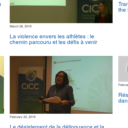
n
Tran
the
March 26, 2019
La violence envers les athlètes : le
chemin parcouru et les défis à venir
Februa
Rés
dans
February 22, 2019
Le désistement de la délinquance et la