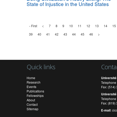
State of Injustice in the United States
‹ First
<
7
8
9
10
11
12
13
14
15
39
40
41
42
43
44
45
46
>
Quick links
Conta
Home
Université
Research
Telephone 
Events
Fax: (514
Publications
Université
Fellowships
Telephone 
About
Fax: (819)
Contact
Sitemap
E-mail
:
cic