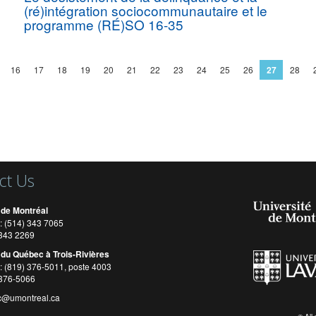
(ré)intégration sociocommunautaire et le
programme (RÉ)SO 16-35
16
17
18
19
20
21
22
23
24
25
26
27
28
ct Us
 de Montréal
: (514) 343 7065
) 343 2269
 du Québec à Trois-Rivières
: (819) 376-5011, poste 4003
 376-5066
c@umontreal.ca