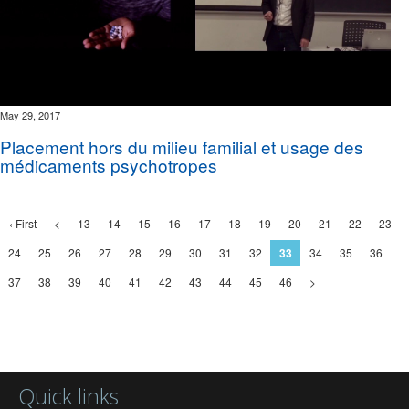
May 29, 2017
Placement hors du milieu familial et usage des
médicaments psychotropes
‹ First
<
13
14
15
16
17
18
19
20
21
22
23
24
25
26
27
28
29
30
31
32
33
34
35
36
37
38
39
40
41
42
43
44
45
46
>
Quick links