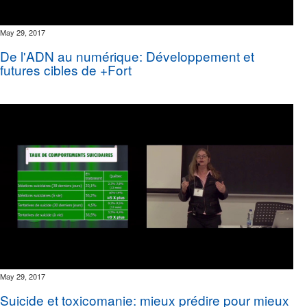
May 29, 2017
De l'ADN au numérique: Développement et
futures cibles de +Fort
May 29, 2017
Suicide et toxicomanie: mieux prédire pour mieux