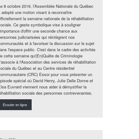
Le 8 octobre 2019, l’Assemblée Nationale du Québec
a adopté une motion visant à reconnaître
fficiellement la semaine nationale de la réhabilitation
sociale. Ce geste symbolique vise à souligner
l'importance d'offrir une seconde chance aux
personnes judiciarisées qui réintègrent nos
communautés et à favoriser la discussion sur le sujet
dans l'espace public. C'est dans le cadre des activités
de cette semaine qu'(En)Quête de Criminologie
'associe à l'Association des services de réhabilitation
sociale du Québec et au Centre résidentiel
communautaire (CRC) Essor pour vous présenter un
épisode spécial où David Henry, Julie Delle Donne et
Elsa Euvrard viennent nous aider à démystifier la
réhabilitation sociale des personnes contrevenantes.
Écouter en ligne