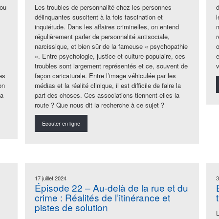
 ou
Les troubles de personnalité chez les personnes
délinquantes suscitent à la fois fascination et
l
inquiétude. Dans les affaires criminelles, on entend
régulièrement parler de personnalité antisociale,
narcissique, et bien sûr de la fameuse « psychopathie
». Entre psychologie, justice et culture populaire, ces
e
troubles sont largement représentés et ce, souvent de
v
es
façon caricaturale. Entre l’image véhiculée par les
on
médias et la réalité clinique, il est difficile de faire la
la
part des choses. Ces associations tiennent-elles la
route ? Que nous dit la recherche à ce sujet ?
Écouter en ligne
17 juillet 2024
3
Épisode 22 – Au-delà de la rue et du
crime : Réalités de l’itinérance et
pistes de solution