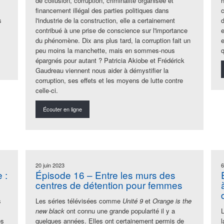
de collusion, corruption, criminalité organisée et
financement illégal des parties politiques dans
s
l'industrie de la construction, elle a certainement
contribué à une prise de conscience sur l'importance
e
du phénomène. Dix ans plus tard, la corruption fait un
peu moins la manchette, mais en sommes-nous
épargnés pour autant ? Patricia Akiobe et Frédérick
Gaudreau viennent nous aider à démystifier la
corruption, ses effets et les moyens de lutte contre
celle-ci.
Écouter en ligne
20 juin 2023
6
 :
Épisode 16 – Entre les murs des
centres de détention pour femmes
s
Les séries télévisées comme
Unité 9
et
Orange
is
the
new black
ont connu une grande popularité il y a
es
quelques années. Elles ont certainement permis de