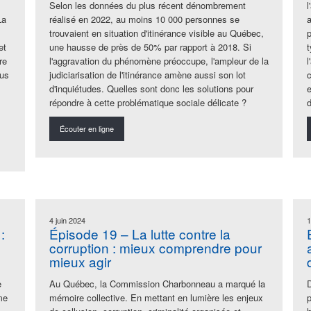
Selon les données du plus récent dénombrement
l
La
réalisé
en
2022, au moins 10 000 personnes se
trouvaient
en
situation d'itinérance visible au Québec,
et
une hausse de près de 50% par rapport à 2018. Si
re
l'aggravation du phénomène préoccupe, l'ampleur de la
lus
judiciarisation de l'itinérance amène aussi son lot
d'inquiétudes.
Que
lles sont donc les solutions pour
répondre à cette problématique sociale délicate ?
Écouter en ligne
4 juin 2024
1
:
Épisode 19 – La lutte contre la
corruption : mieux comprendre pour
mieux agir
e
Au Québec, la Commission Charbonneau a marqué la
me
mémoire collective. En mettant en lumière les enjeux