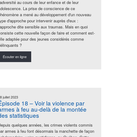
'adversité au cours de leur enfance et de leur
adolescence. La prise de conscience de ce
phénomène a mené au développement d'un nouveau
type d'approche pour intervenir auprès d'eux :
l'approche dite sensible aux traumas. Mais en quoi
consiste cette nouvelle façon de faire et comment est-
elle adaptée pour des jeunes considérés comme
délinquants ?
Écouter en ligne
8 juillet 2023
Épisode 18 – Voir la violence par
armes à feu au-delà de la montée
des statistiques
Depuis quelques années, les crimes violents commis
par armes à feu font désormais la manchette de façon