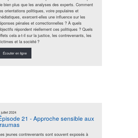
de bien plus que les analyses des experts. Comment
es orientations politiques, voire populaires et
médiatiques, exercent-elles une influence sur les
réponses pénales et correctionnelles ? À quels
objectifs répondent réellement ces politiques ? Quels
ffets cela a-t-il sur la justice, les contrevenants, les
ictimes et la société ?
Écouter en ligne
 juillet 2024
Épisode 21 - Approche sensible aux
traumas
Les jeunes contrevenants sont souvent exposés à