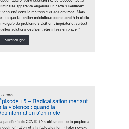
hebdomadaire, voire quotidienne, au Québec. Cette
criminalité apparente engendre un certain sentiment
d'insécurité dans la métropole et ses environs. Mais
st-ce que l'attention médiatique correspond à la réelle
envergure du problème ? Doit-on s'inquiéter et surtout,
quelles solutions devraient être mises en place ?
Écouter en ligne
 juin 2023
Épisode 15 – Radicalisation menant
à la violence : quand la
désinformation s’en mêle
La pandémie de COVID-19 a été un contexte propice à
la désinformation et à la radicalisation. «Fake news»,