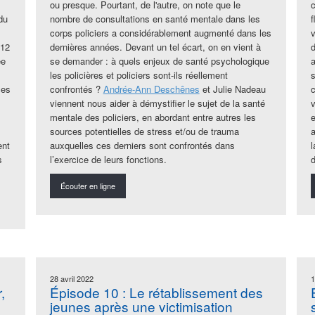
ou presque. Pourtant, de l'autre, on note que le
du
nombre de consultations en santé mentale dans les
f
corps policiers a considérablement augmenté dans les
 12
dernières années. Devant un tel écart, on en vient à
d
ée
se demander : à quels enjeux de santé psychologique
a
les policières et policiers sont-ils réellement
ces
confrontés ?
Andrée-Ann Deschênes
et Julie Nadeau
viennent nous aider à démystifier le sujet de la santé
mentale des policiers, en abordant entre autres les
e
sources potentielles de stress et/ou de trauma
a
ent
auxquelles ces derniers sont confrontés dans
s
l’exercice de leurs fonctions.
d
Écouter en ligne
28 avril 2022
1
,
Épisode 10 : Le rétablissement des
jeunes après une victimisation