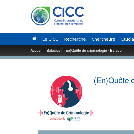
Le CICC
Recherche
Chercheurs
Étudi
Accueil
Balados
(En)Quête de criminologie - Balado
(En)Quête d