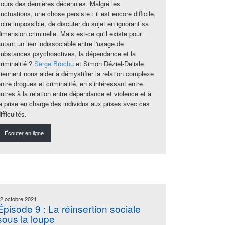
cours des dernières décennies. Malgré les
luctuations, une chose persiste : il est encore difficile,
voire impossible, de discuter du sujet en ignorant sa
imension criminelle. Mais est-ce qu'il existe pour
utant un lien indissociable entre l'usage de
substances psychoactives, la dépendance et la
criminalité ?
Serge Brochu
et Simon Déziel-Delisle
viennent nous aider à démystifier la relation complexe
ntre drogues et criminalité, en s’intéressant entre
utres à la relation entre dépendance et violence et à
la prise en charge des individus aux prises avec ces
ifficultés.
Écouter en ligne
2 octobre 2021
Épisode 9 : La réinsertion sociale
sous la loupe