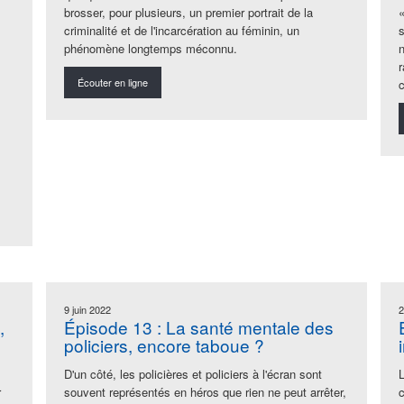
brosser
, pour plusieurs, un premier portrait de la
criminalité et de l'incarcération au féminin, un
phénomène longtemps
méconnu.
r
Écouter en ligne
9 juin 2022
2
,
Épisode 13 : La santé mentale des
policiers, encore taboue ?
D'un côté, les policières et policiers à l'écran sont
L
r
souvent représentés en héros que rien ne peut arrêter,