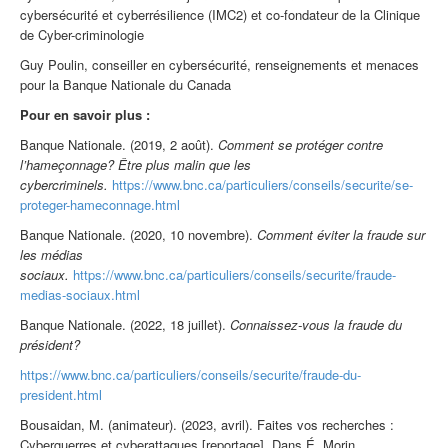
cybersécurité et cyberrésilience (IMC2) et co-fondateur de la Clinique
de Cyber-criminologie
Guy Poulin, conseiller en cybersécurité, renseignements et menaces
pour la Banque Nationale du Canada
Pour en savoir plus :
Banque Nationale. (2019, 2 août).
Comment se protéger contre
l’hameçonnage? Être plus malin que les
cybercriminels.
https://www.bnc.ca/particuliers/conseils/securite/se-
proteger-hameconnage.html
Banque Nationale. (2020, 10 novembre).
Comment éviter la fraude sur
les médias
sociaux.
https://www.bnc.ca/particuliers/conseils/securite/fraude-
medias-sociaux.html
Banque Nationale. (2022, 18 juillet).
Connaissez-vous la fraude du
président?
https://www.bnc.ca/particuliers/conseils/securite/fraude-du-
president.html
Bousaidan, M. (animateur). (2023, avril). Faites vos recherches :
Cyberguerres et cyberattaques [reportage]. Dans É. Morin