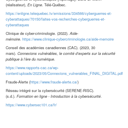
(réalisateur),
En Ligne
. Télé-Québec.
https://enligne.telequebec.tv/emissions/334566/cyberguerres-et-
cyberattaques/70150/faites-vos-recherches-cyberguerres-et-
cyberattaques
Clinique de cyber-criminologie. (2022).
Aide-
mémoire
.
https://www.clinique-cybercriminologie.ca/aide-memoire
Conseil des académies canadiennes (CAC). (2023, 30
mars).
Connexions vulnérables, le comité d’experts sur la sécurité
publique à l’ère du numérique
.
https://www.rapports-cac.ca/wp-
content/uploads/2023/05/Connexions_vulnerables_FINAL_DIGITAL.pdf
Fraude-Alerte (
https://www.fraude-alerte.ca/
)
Réseau intégré sur la cybersécurité (SERENE-RISC).
(s.d.).
Formation en ligne - Introduction à la cybersécurité
.
https://www.cybersec101.ca/fr/