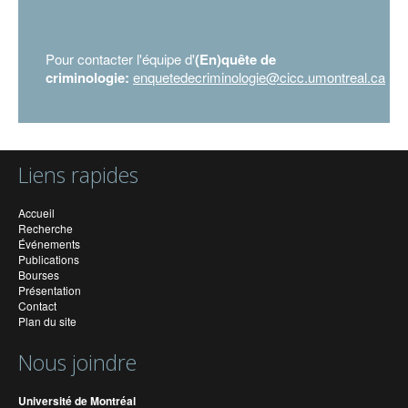
Pour contacter l'équipe d'
(En)quête de
criminologie:
enquetedecriminologie@cicc.umontreal.ca
Liens rapides
Accueil
Recherche
Événements
Publications
Bourses
Présentation
Contact
Plan du site
Nous joindre
Université de Montréal