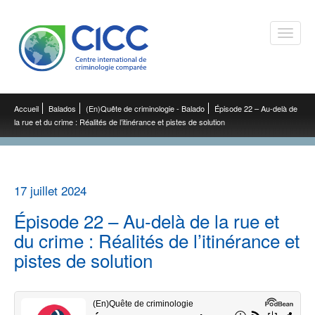
Toggle
naviga
Accueil
Balados
(En)Quête de criminologie - Balado
Épisode 22 – Au-delà de
la rue et du crime : Réalités de l’itinérance et pistes de solution
17 juillet 2024
Épisode 22 – Au-delà de la rue et
du crime : Réalités de l’itinérance et
pistes de solution