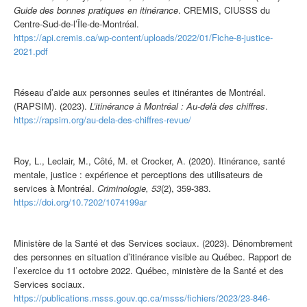
Guide des bonnes pratiques
en
itinérance
. CREMIS, CIUSSS du
Centre-Sud-de-l’Île-de-Montréal.
https://api.cremis.ca/wp-content/uploads/2022/01/Fiche-8-justice-
2021.pdf
Réseau d’aide aux personnes seules et itinérantes de Montréal.
(RAPSIM). (2023).
L’itinérance à Montréal : Au-delà des chiffres
.
https://rapsim.org/au-dela-des-chiffres-revue/
Roy, L., Leclair, M., Côté, M. et Crocker, A. (2020). Itinérance, santé
mentale, justice : expérience et perceptions des utilisateurs de
services à Montréal.
Criminologie, 53
(2), 359-383.
https://doi.org/10.7202/1074199ar
Ministère de la Santé et des Services sociaux. (2023). Dénombrement
des personnes
en
situation d’itinérance visible au Québec. Rapport de
l’exercice du 11 octobre 2022. Québec, ministère de la Santé et des
Services sociaux.
https://publications.msss.gouv.qc.ca/msss/fichiers/2023/23-846-