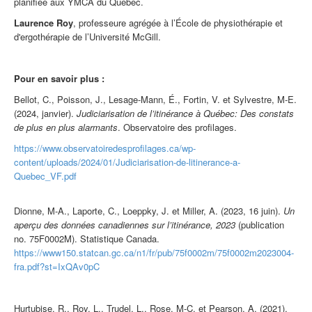
planifiée aux YMCA du Québec.
Laurence Roy
, p
rofesseure agrégée à l’École de physiothérapie et
d'ergothérapie de l’Université McGill.
Pour
en
savoir plus :
Bellot, C., Poisson, J., Lesage-Mann, É., Fortin, V. et Sylvestre, M-E.
(2024, janvier).
Judiciarisation de l’itinérance à Québec: Des constats
de plus
en
plus alarmants
. Observatoire des profilages.
https://www.observatoiredesprofilages.ca/wp-
content/uploads/2024/01/Judiciarisation-de-litinerance-a-
Que
bec_VF.pdf
Dionne, M-A., Laporte, C., Loeppky, J. et Miller, A. (2023, 16 juin).
Un
aperçu des données canadiennes sur l’itinérance, 2023
(publication
no. 75F0002M). Statistique Canada.
https://www150.statcan.gc.ca/n1/fr/pub/75f0002m/75f0002m2023004-
fra.pdf?st=IxQAv0pC
Hurtubise, R., Roy, L., Trudel, L., Rose, M-C. et Pearson, A. (2021).