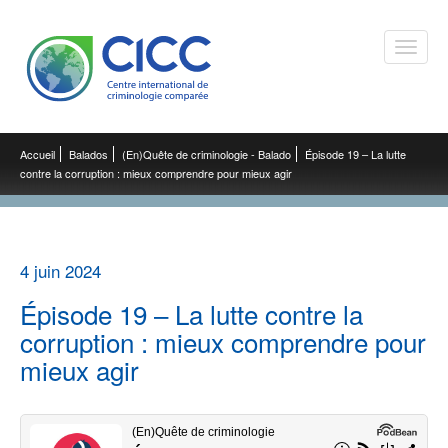
Toggle
naviga
Accueil
Balados
(En)Quête de criminologie - Balado
Épisode 19 – La lutte
contre la corruption : mieux comprendre pour mieux agir
4 juin 2024
Épisode 19 – La lutte contre la
corruption : mieux comprendre pour
mieux agir