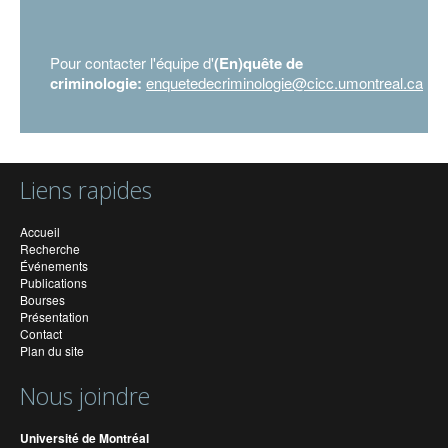
Pour contacter l'équipe d'
(En)quête de
criminologie:
enquetedecriminologie@cicc.umontreal.ca
Liens rapides
Accueil
Recherche
Événements
Publications
Bourses
Présentation
Contact
Plan du site
Nous joindre
Université de Montréal