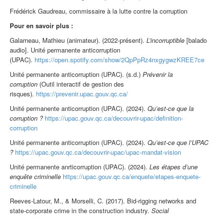
Frédérick Gaudreau, commissaire à la lutte contre la corruption
Pour en savoir plus :
Galarneau, Mathieu (animateur). (2022-présent).
L’incorruptible
[balado
audio]. Unité permanente anticorruption
(UPAC).
https://open.spotify.com/show/2QpPpRz4nxgygwzKREE7ce
Unité permanente anticorruption (UPAC). (s.d.)
Prévenir la
corruption
(Outil interactif de gestion des
risques).
https://prevenir.upac.gouv.qc.ca/
Unité permanente anticorruption (UPAC). (2024).
Qu’est-ce que la
corruption ?
https://upac.gouv.qc.ca/decouvrir-upac/definition-
corruption
Unité permanente anticorruption (UPAC). (2024).
Qu’est-ce que l’UPAC
?
https://upac.gouv.qc.ca/decouvrir-upac/upac-mandat-vision
Unité permanente anrticorruption (UPAC). (2024).
Les étapes d’une
enquête criminelle
https://upac.gouv.qc.ca/enquete/etapes-enquete-
criminelle
Reeves-Latour, M., & Morselli, C. (2017). Bid-rigging networks and
state-corporate crime in the construction industry.
Social