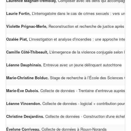
Laurence Magnan-Tremblay,
Composer avec les défis qui accompagnent la
Laurie Fortin,
L’interrogatoire dans le cas de crimes sexuels : vers une a
Violette Prignac-Merle,
Reconstruction et recherche de justice après un
Ozalée Piat,
L’investigation et analyse d’incendies : une approche interdisc
Camille Côté-Thibeault,
L'émergence de la violence conjugale selon les t
Léanne Dauphinais.
Entrevue avec un jeune délinquant autochtone
Marie-Christine Bolduc.
Stage de recherche à l’École des Sciences Crim
Marie-Ève Dubois.
Collecte de données - Trentaine d’entrevue auprès d’i
Léanne Vincendon.
Collecte de données - logicial + contribution pour par
Christine Desjardins.
Collecte de données - Construction d'une échelle 
Évelyne Corriveau.
Collecte de données à Rouyn-Noranda