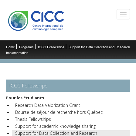
Toggle
naviga
Home
Programs
ICCC Fellowships
Support for Data Collection and Research
Implementation
ICCC Fellowships
Pour les étudiants
Research Data Valorization Grant
Bourse de séjour de recherche hors Québec
Thesis Fellowships
Support for academic knowledge sharing
Support for Data Collection and Research