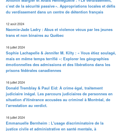
Antonin Margier et Anaïs Henneguelle : « Le verdissement,
c’est de la sécurité passive ». Appropriations locales et défis
du verdissement dans un centre de détention français
12 août 2024
Naomie-Jade Ladry : Abus et violence vécus par les jeunes
trans et non binaires au Québec
16 juillet 2024
Sophie Lachapelle & Jennifer M. Kilty : « Vous étiez soulagé,
mais en même temps terrifié »: Explorer les géographies
émotionnelles des admissions et des libérations dans les
prisons fédérales canadiennes
16 juillet 2024
Donald Tremblay & Paul Eid: À crime égal, traitement
judiciaire inégal. Les parcours judiciaires de personnes en
situation d'itinérance accusées au criminel à Montréal, de
l'arrestation au verdict.
16 juillet 2024
Emmanuelle Bernheim : L'usage discriminatoire de la
justice civile et administrative en santé mentale, à