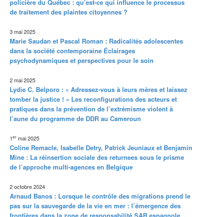
policière du Québec : qu’est-ce qui influence le processus
de traitement des plaintes citoyennes ?
3 mai 2025
Marie Saudan et Pascal Roman : Radicalités adolescentes
dans la société contemporaine Éclairages
psychodynamiques et perspectives pour le soin
2 mai 2025
Lydie C. Belporo : « Adressez-vous à leurs mères et laissez
tomber la justice ! » Les reconfigurations des acteurs et
pratiques dans la prévention de l’extrémisme violent à
l’aune du programme de DDR au Cameroun
er
1
mai 2025
Coline Remacle, Isabelle Detry, Patrick Jeuniaux et Benjamin
Mine : La réinsertion sociale des returnees sous le prisme
de l’approche multi-agences en Belgique
2 octobre 2024
Arnaud Banos : Lorsque le contrôle des migrations prend le
pas sur la sauvegarde de la vie en mer : l’émergence des
frontières dans la zone de responsabilité SAR espagnole