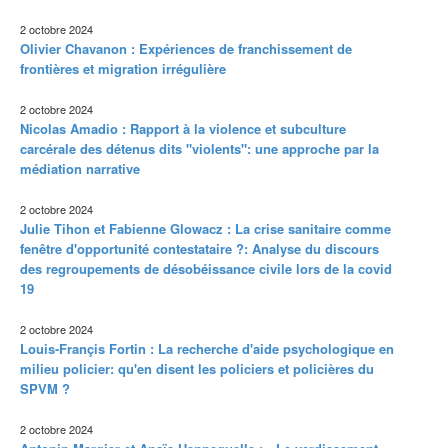
2 octobre 2024
Olivier Chavanon : Expériences de franchissement de
frontières et migration irrégulière
2 octobre 2024
Nicolas Amadio : Rapport à la violence et subculture
carcérale des détenus dits "violents": une approche par la
médiation narrative
2 octobre 2024
Julie Tihon et Fabienne Glowacz : La crise sanitaire comme
fenêtre d'opportunité contestataire ?: Analyse du discours
des regroupements de désobéissance civile lors de la covid
19
2 octobre 2024
Louis-Françis Fortin : La recherche d'aide psychologique en
milieu policier: qu'en disent les policiers et policières du
SPVM ?
2 octobre 2024