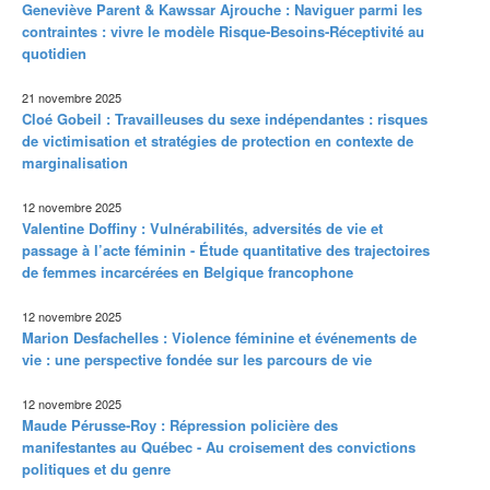
Geneviève Parent & Kawssar Ajrouche : Naviguer parmi les
contraintes : vivre le modèle Risque-Besoins-Réceptivité au
quotidien
21 novembre 2025
Cloé Gobeil : Travailleuses du sexe indépendantes : risques
de victimisation et stratégies de protection en contexte de
marginalisation
12 novembre 2025
Valentine Doffiny : Vulnérabilités, adversités de vie et
passage à l’acte féminin - Étude quantitative des trajectoires
de femmes incarcérées en Belgique francophone
12 novembre 2025
Marion Desfachelles : Violence féminine et événements de
vie : une perspective fondée sur les parcours de vie
12 novembre 2025
Maude Pérusse-Roy : Répression policière des
manifestantes au Québec - Au croisement des convictions
politiques et du genre