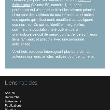
thématique
(Volume 52, numéro 1), sur ces
personnes qui n’ont pas enfreint les normes pénales,
ni ne sont des victimes de ces infractions, ni même
des agents qui influencent, modifient ou appliquent
ces normes. Ce qui les identifie, malgré elles,
comme une population hétérogène que la
criminologie se doit de mieux connaître, ce sont leurs
liens familiaux et affectifs avec une personne
judiciarisée.
Voici trois épisodes interrogeant plusieurs de nos
auteures sur leurs articles rédigés pour ce numéro.
Liens rapides
Accueil
Recherche
Événements
Publications
Bourses