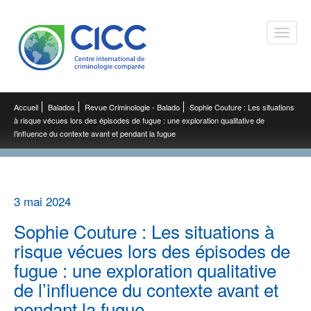
Toggle
naviga
Accueil
Balados
Revue Criminologie - Balado
Sophie Couture : Les situations
à risque vécues lors des épisodes de fugue : une exploration qualitative de
l’influence du contexte avant et pendant la fugue
3 mai 2024
Sophie Couture : Les situations à
risque vécues lors des épisodes de
fugue : une exploration qualitative
de l’influence du contexte avant et
pendant la fugue