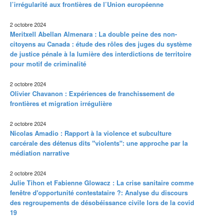
l’irrégularité aux frontières de l’Union européenne
2 octobre 2024
Meritxell Abellan Almenara : La double peine des non-
citoyens au Canada : étude des rôles des juges du système
de justice pénale à la lumière des interdictions de territoire
pour motif de criminalité
2 octobre 2024
Olivier Chavanon : Expériences de franchissement de
frontières et migration irrégulière
2 octobre 2024
Nicolas Amadio : Rapport à la violence et subculture
carcérale des détenus dits "violents": une approche par la
médiation narrative
2 octobre 2024
Julie Tihon et Fabienne Glowacz : La crise sanitaire comme
fenêtre d'opportunité contestataire ?: Analyse du discours
des regroupements de désobéissance civile lors de la covid
19