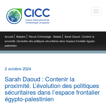
Toggle
naviga
Accueil
Balados
Revue Criminologie - Balado
Sarah Daoud : Contenir la
proximité. L’évolution des politiques sécuritaires dans l’espace frontalier égypto-
palestinien
2 octobre 2024
Sarah Daoud : Contenir la
proximité. L’évolution des politiques
sécuritaires dans l’espace frontalier
égypto-palestinien