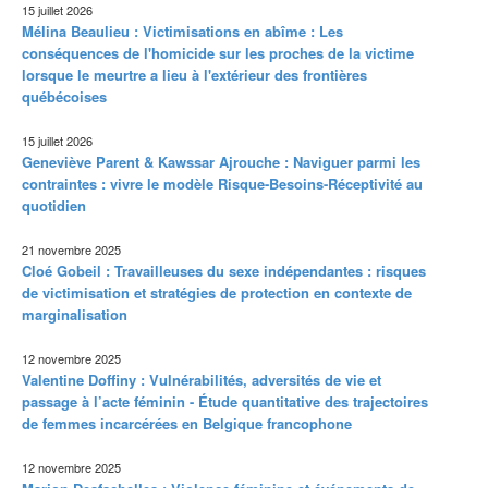
15 juillet 2026
Mélina Beaulieu : Victimisations en abîme : Les
conséquences de l'homicide sur les proches de la victime
lorsque le meurtre a lieu à l'extérieur des frontières
québécoises
15 juillet 2026
Geneviève Parent & Kawssar Ajrouche : Naviguer parmi les
contraintes : vivre le modèle Risque-Besoins-Réceptivité au
quotidien
21 novembre 2025
Cloé Gobeil : Travailleuses du sexe indépendantes : risques
de victimisation et stratégies de protection en contexte de
marginalisation
12 novembre 2025
Valentine Doffiny : Vulnérabilités, adversités de vie et
passage à l’acte féminin - Étude quantitative des trajectoires
de femmes incarcérées en Belgique francophone
12 novembre 2025