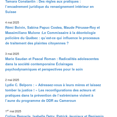
Tamara Constantin : Des règles aux pratiques :
l’encadrement juridique du renseignement intérieur en
Suisse
4 mai 2025
Rémi Boivin, Sabina Papuc Costea, Maude Pérusse-Roy et
Massimiliano Mulone :Le Commissaire à la déontologie
policière du Québec : qu’est-ce qui influence le processus
de traitement des plaintes citoyennes ?
3 mai 2025
Marie Saudan et Pascal Roman : Radicalités adolescentes
dans la société contemporaine Éclairages
psychodynamiques et perspectives pour le soin
2 mai 2025
Lydie C. Belporo : « Adressez-vous à leurs mères et laissez
tomber la justice ! » Les reconfigurations des acteurs et
pratiques dans la prévention de l’extrémisme violent à
l’aune du programme de DDR au Cameroun
er
1
mai 2025
Coline Remacle, Isabelle Detry, Patrick Jeuniaux et Benjamin