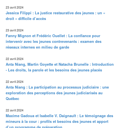
23 avril 2024
Jessica Filippi : La justice restaurative des jeunes : un «
droit » difficile d’accès
23 avril 2024
Fanny Mignon et Frédéric Ouellet : La confiance pour
intervenir avec les jeunes contrevenants : examen des
réseaux internes en milieu de garde
22 avril 2024
Anta Niang, Martin Goyette et Natacha Brunelle : Introduction
- Les droits, la parole et les besoins des jeunes placés
22 avril 2024
Anta Niang : La participation au processus judiciaire : une
exploration des perceptions des jeunes judiciarisés au
Québec
22 avril 2024
Maxime Gadoua et Isabelle V. Daignault : Le témoignage des
mineurs à la cour : profils et besoins des jeunes et apport
d’un programme de préparation