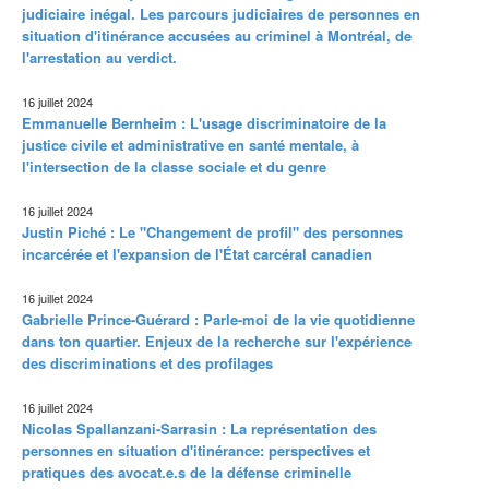
judiciaire inégal. Les parcours judiciaires de personnes en
situation d'itinérance accusées au criminel à Montréal, de
l'arrestation au verdict.
16 juillet 2024
Emmanuelle Bernheim : L'usage discriminatoire de la
justice civile et administrative en santé mentale, à
l'intersection de la classe sociale et du genre
16 juillet 2024
Justin Piché : Le "Changement de profil" des personnes
incarcérée et l'expansion de l'État carcéral canadien
16 juillet 2024
Gabrielle Prince-Guérard : Parle-moi de la vie quotidienne
dans ton quartier. Enjeux de la recherche sur l'expérience
des discriminations et des profilages
16 juillet 2024
Nicolas Spallanzani-Sarrasin : La représentation des
personnes en situation d'itinérance: perspectives et
pratiques des avocat.e.s de la défense criminelle