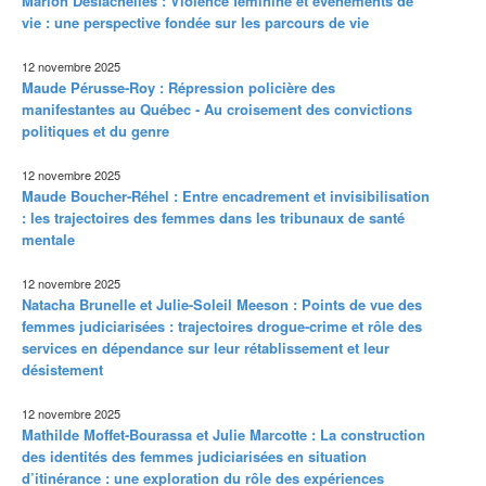
Marion Desfachelles : Violence féminine et événements de
vie : une perspective fondée sur les parcours de vie
12 novembre 2025
Maude Pérusse-Roy : Répression policière des
manifestantes au Québec - Au croisement des convictions
politiques et du genre
12 novembre 2025
Maude Boucher-Réhel : Entre encadrement et invisibilisation
: les trajectoires des femmes dans les tribunaux de santé
mentale
12 novembre 2025
Natacha Brunelle et Julie-Soleil Meeson : Points de vue des
femmes judiciarisées : trajectoires drogue-crime et rôle des
services en dépendance sur leur rétablissement et leur
désistement
12 novembre 2025
Mathilde Moffet-Bourassa et Julie Marcotte : La construction
des identités des femmes judiciarisées en situation
d’itinérance : une exploration du rôle des expériences