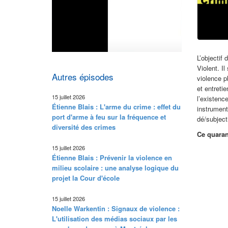
L’objectif
Violent. I
Autres épisodes
violence p
et entreti
15 juillet 2026
l’existenc
Étienne Blais : L'arme du crime : effet du
instrument
port d'arme à feu sur la fréquence et
dé/subject
diversité des crimes
Ce quaran
15 juillet 2026
Étienne Blais : Prévenir la violence en
milieu scolaire : une analyse logique du
projet la Cour d'école
15 juillet 2026
Noelle Warkentin : Signaux de violence :
L'utilisation des médias sociaux par les