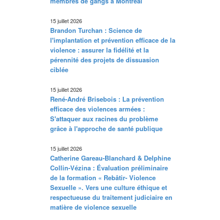
membres de gangs à Montréal
15 juillet 2026
Brandon Turchan : Science de
l'implantation et prévention efficace de la
violence : assurer la fidélité et la
pérennité des projets de dissuasion
ciblée
15 juillet 2026
René-André Brisebois : La prévention
efficace des violences armées :
S'attaquer aux racines du problème
grâce à l'approche de santé publique
15 juillet 2026
Catherine Gareau-Blanchard & Delphine
Collin-Vézina : Évaluation préliminaire
de la formation « Rebâtir- Violence
Sexuelle ». Vers une culture éthique et
respectueuse du traitement judiciaire en
matière de violence sexuelle