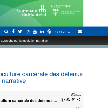
CICC Hebdo
e approche par la médiation narrative
bculture carcérale des détenus
 narrative