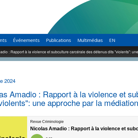
ants
Événements
Publications
Multimédias
EN
dio : Rapport à la violence et subculture carcérale des détenus dits "violents": un
re 2024
as Amadio : Rapport à la violence et su
"violents": une approche par la médiation