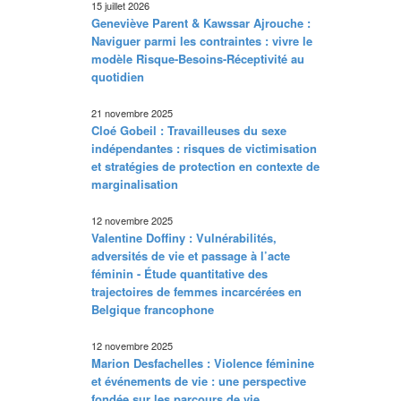
15 juillet 2026
Geneviève Parent & Kawssar Ajrouche :
Naviguer parmi les contraintes : vivre le
modèle Risque-Besoins-Réceptivité au
quotidien
21 novembre 2025
Cloé Gobeil : Travailleuses du sexe
indépendantes : risques de victimisation
et stratégies de protection en contexte de
marginalisation
12 novembre 2025
Valentine Doffiny : Vulnérabilités,
adversités de vie et passage à l’acte
féminin - Étude quantitative des
trajectoires de femmes incarcérées en
Belgique francophone
12 novembre 2025
Marion Desfachelles : Violence féminine
et événements de vie : une perspective
fondée sur les parcours de vie