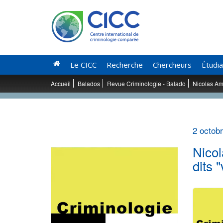
Le CICC
Recherche
Chercheurs
Étudi
Accueil
Balados
Revue Criminologie - Balado
Nicolas Ama
2 octob
Nicol
dits 