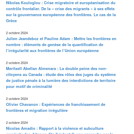
Nikolas Kouloglou : Crise migratoire et européanisation du
contrôle frontalier. De la « crise des migrants » à ses effets
sur la gouvernance européenne des frontières. Le cas de la
Grèce
2 octobre 2024
Julien Jeandeboz et Pauline Adam : Mettre les frontières en
nombre : éléments de genèse de la quantification de
l’irrégularité aux frontières de l’Union européenne
2 octobre 2024
Meritxell Abellan Almenara : La double peine des non-
citoyens au Canada : étude des rôles des juges du système
de justice pénale à la lumière des interdictions de territoire
pour motif de criminalité
2 octobre 2024
Olivier Chavanon : Expériences de franchissement de
frontières et migration irrégulière
2 octobre 2024
Nicolas Amadio : Rapport à la violence et subculture