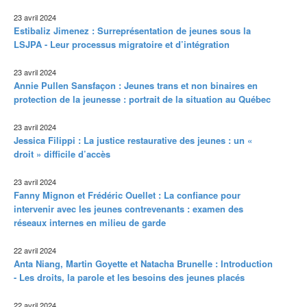
23 avril 2024
Estibaliz Jimenez : Surreprésentation de jeunes sous la
LSJPA - Leur processus migratoire et d’intégration
23 avril 2024
Annie Pullen Sansfaçon : Jeunes trans et non binaires en
protection de la jeunesse : portrait de la situation au Québec
23 avril 2024
Jessica Filippi : La justice restaurative des jeunes : un «
droit » difficile d’accès
23 avril 2024
Fanny Mignon et Frédéric Ouellet : La confiance pour
intervenir avec les jeunes contrevenants : examen des
réseaux internes en milieu de garde
22 avril 2024
Anta Niang, Martin Goyette et Natacha Brunelle : Introduction
- Les droits, la parole et les besoins des jeunes placés
22 avril 2024