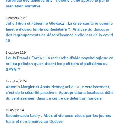
carcérale des détenus dits "violents": une approche par la
médiation narrative
2 octobre 2024
Julie Tihon et Fabienne Glowacz : La crise sanitaire comme
fenêtre d'opportunité contestataire ?: Analyse du discours
des regroupements de désobéissance civile lors de la covid
19
2 octobre 2024
Louis-Françis Fortin : La recherche d'aide psychologique en
milieu policier: qu'en disent les policiers et policières du
SPVM ?
2 octobre 2024
Antonin Margier et Anaïs Henneguelle : « Le verdissement,
c’est de la sécurité passive ». Appropriations locales et défis
du verdissement dans un centre de détention français
12 août 2024
Naomie-Jade Ladry : Abus et violence vécus par les jeunes
trans et non binaires au Québec