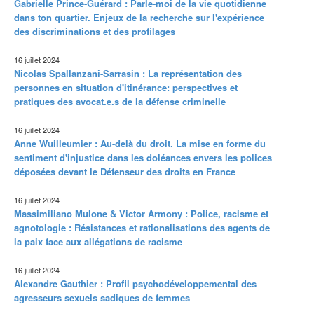
Gabrielle Prince-Guérard : Parle-moi de la vie quotidienne
dans ton quartier. Enjeux de la recherche sur l'expérience
des discriminations et des profilages
16 juillet 2024
Nicolas Spallanzani-Sarrasin : La représentation des
personnes en situation d'itinérance: perspectives et
pratiques des avocat.e.s de la défense criminelle
16 juillet 2024
Anne Wuilleumier : Au-delà du droit. La mise en forme du
sentiment d'injustice dans les doléances envers les polices
déposées devant le Défenseur des droits en France
16 juillet 2024
Massimiliano Mulone & Victor Armony : Police, racisme et
agnotologie : Résistances et rationalisations des agents de
la paix face aux allégations de racisme
16 juillet 2024
Alexandre Gauthier : Profil psychodéveloppemental des
agresseurs sexuels sadiques de femmes