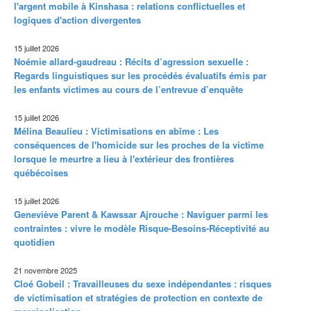
l'argent mobile à Kinshasa : relations conflictuelles et
logiques d'action divergentes
15 juillet 2026
Noémie allard-gaudreau : Récits d’agression sexuelle :
Regards linguistiques sur les procédés évaluatifs émis par
les enfants victimes au cours de l’entrevue d’enquête
15 juillet 2026
Mélina Beaulieu : Victimisations en abîme : Les
conséquences de l'homicide sur les proches de la victime
lorsque le meurtre a lieu à l'extérieur des frontières
québécoises
15 juillet 2026
Geneviève Parent & Kawssar Ajrouche : Naviguer parmi les
contraintes : vivre le modèle Risque-Besoins-Réceptivité au
quotidien
21 novembre 2025
Cloé Gobeil : Travailleuses du sexe indépendantes : risques
de victimisation et stratégies de protection en contexte de