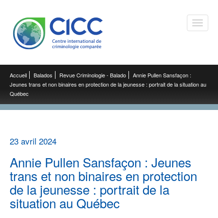
Toggle
naviga
Accueil
Balados
Revue Criminologie - Balado
Annie Pullen Sansfaçon :
Jeunes trans et non binaires en protection de la jeunesse : portrait de la situation au
Québec
23 avril 2024
Annie Pullen Sansfaçon : Jeunes
trans et non binaires en protection
de la jeunesse : portrait de la
situation au Québec