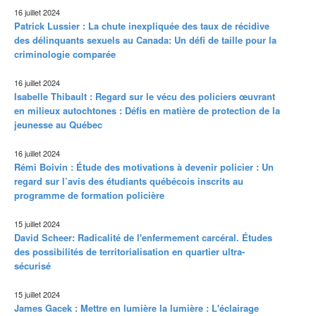
16 juillet 2024
Patrick Lussier : La chute inexpliquée des taux de récidive
des délinquants sexuels au Canada: Un défi de taille pour la
criminologie comparée
16 juillet 2024
Isabelle Thibault : Regard sur le vécu des policiers œuvrant
en milieux autochtones : Défis en matière de protection de la
jeunesse au Québec
16 juillet 2024
Rémi Boivin : Étude des motivations à devenir policier : Un
regard sur l’avis des étudiants québécois inscrits au
programme de formation policière
15 juillet 2024
David Scheer: Radicalité de l'enfermement carcéral. Études
des possibilités de territorialisation en quartier ultra-
sécurisé
15 juillet 2024
James Gacek : Mettre en lumière la lumière : L'éclairage